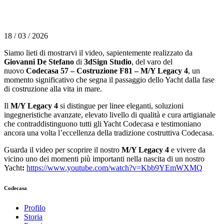
18 / 03 / 2026
Siamo lieti di mostrarvi il video, sapientemente realizzato da
Giovanni De Stefano
di
3dSign Studio
, del varo del
nuovo
Codecasa 57
– Costruzione F81 – M/Y
Legacy 4
, un
momento significativo che segna il passaggio dello Yacht dalla fase
di costruzione alla vita in mare.
Il
M/Y
Legacy 4
si distingue per linee eleganti, soluzioni
ingegneristiche avanzate, elevato livello di qualità e cura artigianale
che contraddistinguono tutti gli Yacht Codecasa e testimoniano
ancora una volta l’eccellenza della tradizione costruttiva Codecasa.
Guarda il video per scoprire il nostro
M/Y
Legacy 4
e vivere da
vicino uno dei momenti più importanti nella nascita di un nostro
Yacht
:
https://www.youtube.com/watch?v=Kbb9YEmWXMQ
Codecasa
Profilo
Storia