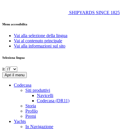
SHIPYARDS SINCE 1825
Menu accessibilita
Vai alla selezione della lingua
Vai al contenuto principale
Vai alla informazioni sul sito
Seleziona lingua
it
Apri il menu
Codecasa
Siti produttivi
Navicelli
Codecasa (DR11)
Storia
Profilo
Premi
Yachts
In Navigazione