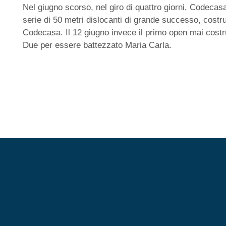
30
Nel giugno scorso, nel giro di quattro giorni, Codecasa
/
serie di 50 metri dislocanti di grande successo, costr
11
Codecasa. Il 12 giugno invece il primo open mai cost
/
Due per essere battezzato Maria Carla.
2004