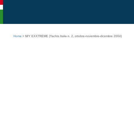
Menu
accessibilita
Vai
alla
selezione
della
lingua
Vai
Home
>
M/Y EXXTREME (Yachts Italia n. 2, ottobre-novembre-dicembre 2004)
al
contenuto
principale
Vai
alla
informazioni
sul
sito