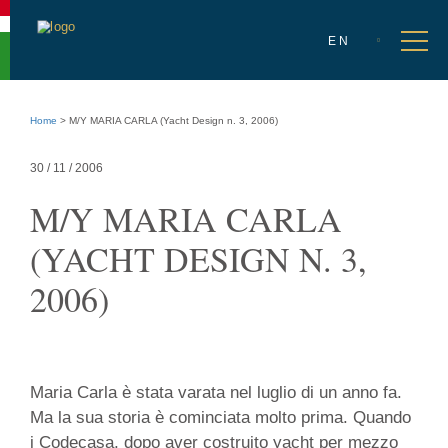
Accessibility
menu
Select
Go
en
Ope
EN
language
to
men
language
selection
Go
to
Home
>
M/Y MARIA CARLA (Yacht Design n. 3, 2006)
main
content
Go
30 / 11 / 2006
to
site
M/Y MARIA CARLA
info
(YACHT DESIGN N. 3,
2006)
30
Maria Carla è stata varata nel luglio di un anno fa.
/
Ma la sua storia è cominciata molto prima. Quando
11
i Codecasa, dopo aver costruito yacht per mezzo